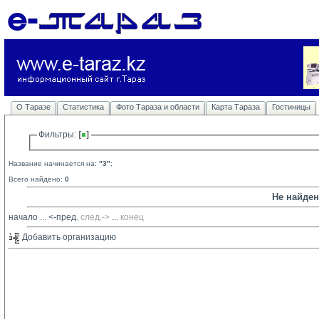
О Таразе
Статистика
Фото Тараза и области
Карта Тараза
Гостиницы
Фильтры: 
Название начинается на:
"3"
;
Всего найдено:
0
Не найде
начало
... 
<-пред.
след.->
... 
конец
Добавить организацию 