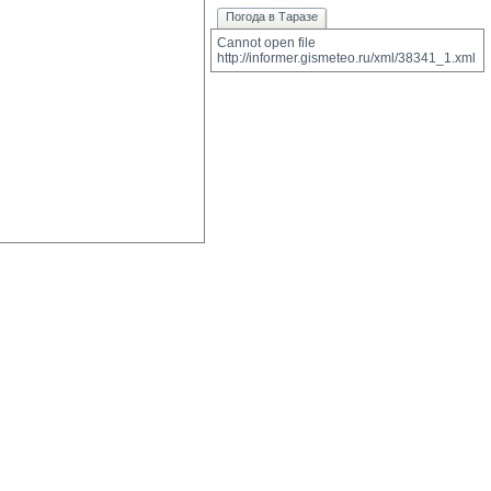
Погода в Таразе
Cannot open file 
http://informer.gismeteo.ru/xml/38341_1.xml