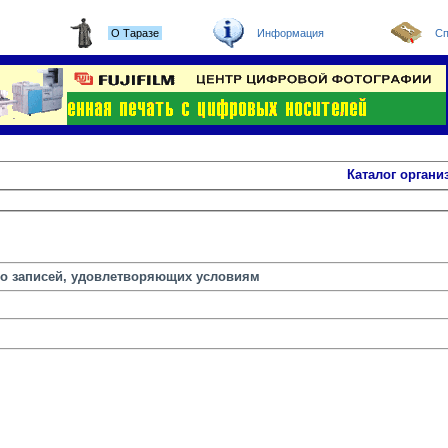
О Таразе
Информация
Сп
Каталог органи
но записей, удовлетворяющих условиям