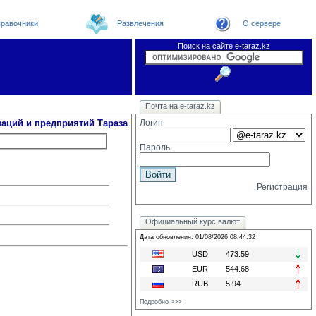
равочники
Развлечения
О сервере
Поиск на сайте e-taraz.kz
Организации
Новости
Телефоный справочник
Видеоконференция
Новости e-taraz
Почта на e-taraz.kz
Погода в Таразе
Замечания и предложения
Чат
Форум
Курсы валют
We
заций и предприятий Тараза
Логин
Пароль
Регистрация
Официальный курс валют
Дата обновления: 01/08/2026 08:44:32
USD
473.59
EUR
544.68
RUB
5.94
Подробно >>>