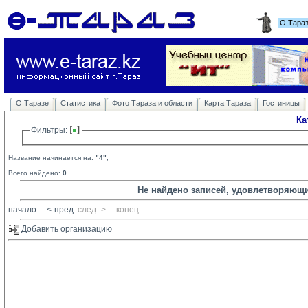
О Тара
О Таразе
Статистика
Фото Тараза и области
Карта Тараза
Гостиницы
Ка
Фильтры: 
Название начинается на:
"4"
;
Всего найдено:
0
Не найдено записей, удовлетворяющ
начало
... 
<-пред.
след.->
... 
конец
Добавить организацию 