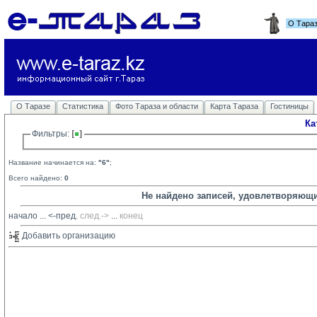
О Тара
О Таразе
Статистика
Фото Тараза и области
Карта Тараза
Гостиницы
Ка
Фильтры: 
Название начинается на:
"6"
;
Всего найдено:
0
Не найдено записей, удовлетворяющ
начало
... 
<-пред.
след.->
... 
конец
Добавить организацию 