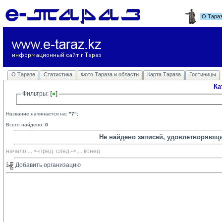
О Тара
О Таразе
Статистика
Фото Тараза и области
Карта Тараза
Гостиницы
Ка
Фильтры: 
Название начинается на:
"7"
;
Всего найдено:
0
Не найдено записей, удовлетворяющ
начало
... 
<-пред.
след.->
... 
конец
Добавить организацию 