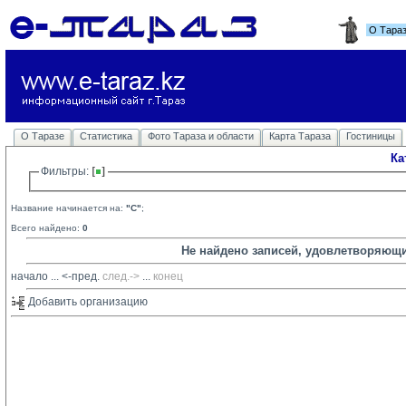
О Тара
О Таразе
Статистика
Фото Тараза и области
Карта Тараза
Гостиницы
Ка
Фильтры: 
Название начинается на:
"C"
;
Всего найдено:
0
Не найдено записей, удовлетворяющ
начало
... 
<-пред.
след.->
... 
конец
Добавить организацию 