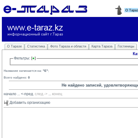
О Тара
О Таразе
Статистика
Фото Тараза и области
Карта Тараза
Гостиницы
Ка
Фильтры: 
Название начинается на:
"E"
;
Всего найдено:
0
Не найдено записей, удовлетворяющ
начало
... 
<-пред.
след.->
... 
конец
Добавить организацию 