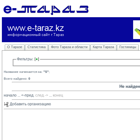
О Таразе
Статистика
Фото Тараза и области
Карта Тараза
Гостиницы
Фильтры: 
Название начинается на:
"S"
;
Всего найдено:
0
Не найде
начало
... 
<-пред.
след.->
... 
конец
Добавить организацию 