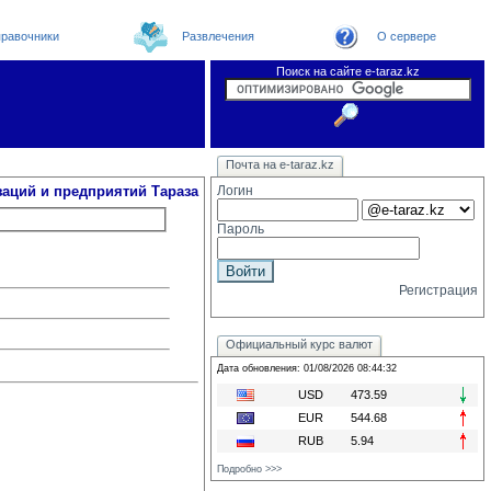
равочники
Развлечения
О сервере
Поиск на сайте e-taraz.kz
Организации
Новости
Телефоный справочник
Видеоконференция
Новости e-taraz
Почта на e-taraz.kz
Погода в Таразе
Замечания и предложения
Чат
Форум
Курсы валют
We
заций и предприятий Тараза
Логин
Пароль
Регистрация
Официальный курс валют
Дата обновления: 01/08/2026 08:44:32
USD
473.59
EUR
544.68
RUB
5.94
Подробно >>>