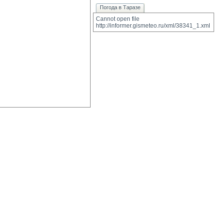
Погода в Таразе
Cannot open file 
http://informer.gismeteo.ru/xml/38341_1.xml