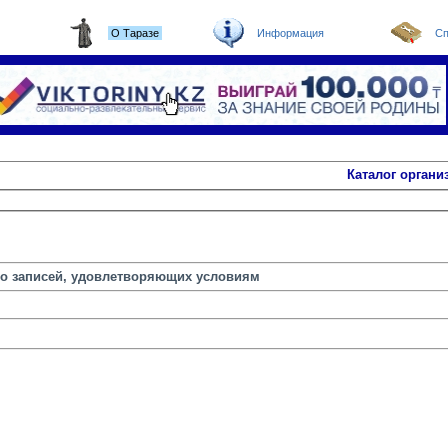
О Таразе
Информация
Сп
Каталог органи
но записей, удовлетворяющих условиям