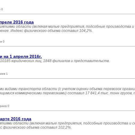
 0
преле 2016 года
иятиями области (включая малые предприятия, подсобные производства и
тенге. Индекс физического объема составил 104,2%.
в 0
на 1 апреля 2016г.
 10185 юридических лиц, 1848 филиалов и представительств.
иев 1
еми видами транспорта области (с учетом оценки объема перевозок органи
имися коммерческими перевозками) составил 17 841,4 тыс. тонн грузов, 
риев 0
арте 2016 года
тиями области (включая малые предприятия, подсобные производства и с
кс физического объема составил 102,2%.