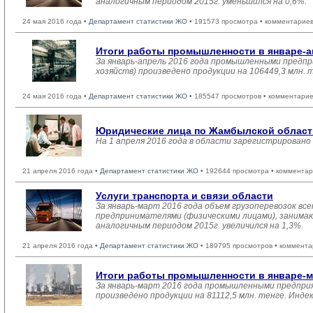
аналогичным периодом 2015г. уменьшился на 0,6%.
24 мая 2016 года •
Департамент статистики ЖО
• 191573 просмотра • комментариев
Итоги работы промышленности в январе-а
За январь-апрель 2016 года промышленными предпр
хозяйств) произведено продукции на 106449,3 млн. 
24 мая 2016 года •
Департамент статистики ЖО
• 185547 просмотров • комментарие
Юридические лица по Жамбылской области 
На 1 апреля 2016 года в области зарегистрировано
21 апреля 2016 года •
Департамент статистики ЖО
• 192644 просмотра • комментар
Услуги транспорта и связи области
За январь-март 2016 года объем грузоперевозок вс
предпринимателями (физическими лицами), занимающ
аналогичным периодом 2015г. увеличился на 1,3%.
21 апреля 2016 года •
Департамент статистики ЖО
• 189795 просмотров • коммента
Итоги работы промышленности в январе-м
За январь-март 2016 года промышленными предприя
произведено продукции на 81112,5 млн. тенге. Инде