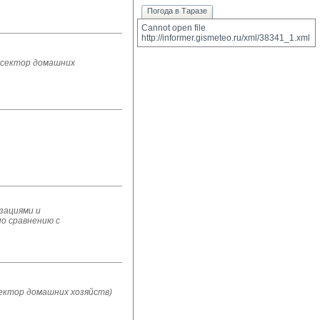
Погода в Таразе
Cannot open file 
http://informer.gismeteo.ru/xml/38341_1.xml
 сектор домашних
зациями и
по сравнению с
ектор домашних хозяйств)