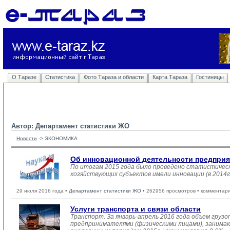
О Таразе
Статистика
Фото Тараза и области
Карта Тараза
Гостиницы
Автор: Департамент статистики ЖО
Новости
-> 
ЭКОНОМИКА
Об инновационной деятельности предпри
По итогам 2015 года было проведено статистичес
хозяйствующих субъектов имели инновации (в 2014г.
29 июля 2016 года •
Департамент статистики ЖО
• 262956 просмотров • комментар
Услуги транспорта и связи области
Транспорт. За январь-апрель 2016 года объем груз
предпринимателями (физическими лицами), занимающ