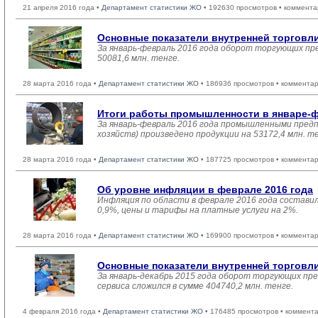
21 апреля 2016 года •
Департамент статистики ЖО
• 192630 просмотров • коммента
Основные показатели внутренней торговл
За январь-февраль 2016 года оборот торгующих пр
50081,6 млн. тенге.
28 марта 2016 года •
Департамент статистики ЖО
• 186936 просмотров • комментар
Итоги работы промышленности в январе-ф
За январь-февраль 2016 года промышленными предп
хозяйств) произведено продукции на 53172,4 млн. т
28 марта 2016 года •
Департамент статистики ЖО
• 187725 просмотров • комментар
Об уровне инфляции в феврале 2016 года
Инфляция по области в феврале 2016 года состави
0,9%, цены и тарифы на платные услуги на 2%.
28 марта 2016 года •
Департамент статистики ЖО
• 169900 просмотров • комментар
Основные показатели внутренней торговл
За январь-декабрь 2015 года оборот торгующих пр
сервиса сложился в сумме 404740,2 млн. тенге.
4 февраля 2016 года •
Департамент статистики ЖО
• 176485 просмотров • коммент