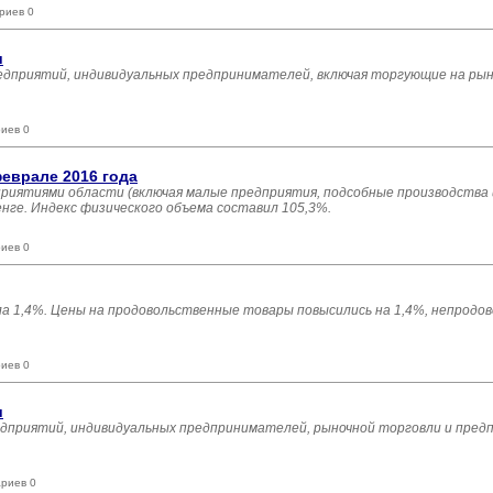
риев 0
и
едприятий, индивидуальных предпринимателей, включая торгующие на рынк
иев 0
еврале 2016 года
риятиями области (включая малые предприятия, подсобные производства
енге. Индекс физического объема составил 105,3%.
иев 0
ла 1,4%. Цены на продовольственные товары повысились на 1,4%, непрод
иев 0
и
едприятий, индивидуальных предпринимателей, рыночной торговли и пред
ариев 0