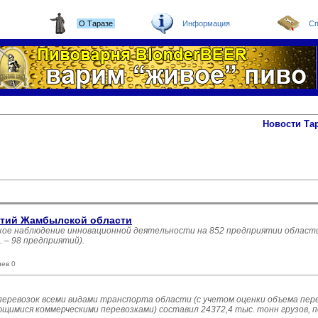
О Таразе
Информация
Сп
Новости Та
ятий Жамбылской области
кое наблюдение инновационной деятельности на 852 предприятии области
 – 98 предприятий).
иев 0
оперевозок всеми видами транспорта области (с учетом оценки объема пер
имися коммерческими перевозками) составил 24372,4 тыс. тонн грузов, п