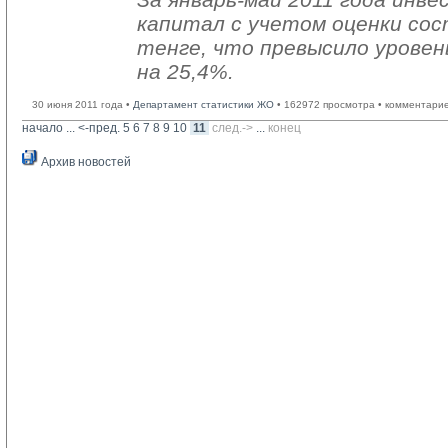
капитал с учетом оценки сос
тенге, что превысило уровень
на 25,4%.
30 июня 2011 года •
Департамент статистики ЖО
• 162972 просмотра • комментарие
начало
... 
<-пред.
5
6
7
8
9
10
11
след.->
... 
конец
Архив новостей