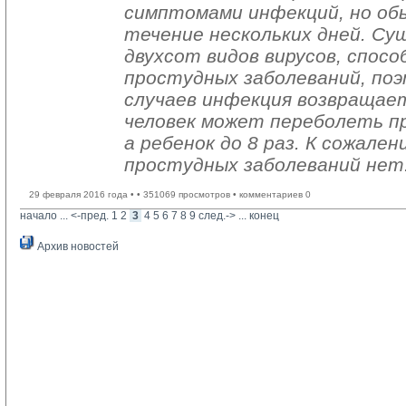
симптомами инфекций, но обы
течение нескольких дней. С
двухсот видов вирусов, спо
простудных заболеваний, по
случаев инфекция возвращает
человек может переболеть про
а ребенок до 8 раз. К сожале
простудных заболеваний нет
29 февраля 2016 года •
• 351069 просмотров • комментариев 0
начало
... 
<-пред.
1
2
3
4
5
6
7
8
9
след.->
... 
конец
Архив новостей