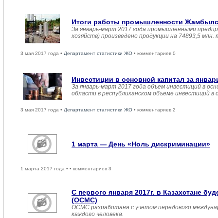
Итоги работы промышленности Жамбылско
За январь-март 2017 года промышленными предпр
хозяйств) произведено продукции на 74893,5 млн.
3 мая 2017 года •
Департамент статистики ЖО
• комментариев 0
Инвестиции в основной капитал за январ
За январь-март 2017 года объем инвестиций в осн
области в республиканском объеме инвестиций в 
3 мая 2017 года •
Департамент статистики ЖО
• комментариев 2
1 марта — День «Ноль дискриминации»
1 марта 2017 года •
• комментариев 3
С первого января 2017г. в Казахстане б
(ОСМС)
ОСМС разработана с учетом передового междуна
каждого человека.