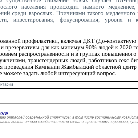
и существенное снижение новых случаев ВИЧ-инф
слого населения происходит намного медленнее,
ний среди взрослых. Причинами такого медленного 
ти, инвестирования, фокусирования, уровня и к
ованной профилактики, включая ДКТ (До-контактную 
 и презервативы для как минимум 90% людей к 2020 го
ровнем распространенности и в группах повышенного 
ужчинами, трансгендерных людей, работников секс-биз
мя проведения Кампании Жамбылский областной центр
де можете задать любой интересующий вопрос.
нтарии 
году
ию отраслей современной структуры, в том числе гостиничному хозяйств
асти гостиничного хозяйства тесно связано с развитием торгового, кул