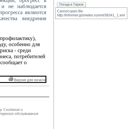
екций, прогресс в
Погода в Таразе
 и не наблюдается
прогресса являются
Cannot open file 
http://informer.gismeteo.ru/xml/38341_1.xml
ачества внедрения
профилактику),
ду, особенно для
риска
- среди
неса, потребителей
 сообщает о
Версия для печати 
у. Создание и
ьтурного обслуживания