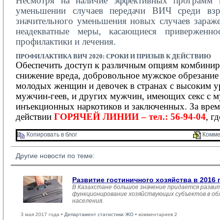
Несмотря на наличие эффективных программ 
уменьшении случаев передачи ВИЧ среди взро
значительного уменьшения новых случаев зараже
неадекватные меры, касающиеся приверженнос
профилактики и лечения.
ПРОФИЛАКТИКА
ВИЧ 2020:
СРОКИ И ПРИЗЫВ К ДЕЙСТВИЮ
Обеспечить доступ к различным опциям комбинир
снижение вреда, добровольное мужское обрезание
молодых женщин и девочек в странах с высоким у
мужчин-геев, и других мужчин, имеющих секс с м
инъекционных наркотиков и заключенных.
За вре
действии
ГОРЯЧЕЙ ЛИНИИ – тел.: 56-94-04
, г
Копировать в блог 
Комме
Другие новости по теме:
Развитие гостиничного хозяйства в 2016 
В Казахстане большое значение придается развит
функционирование хозяйствующих субъектов в обл
населения.
3 мая 2017 года •
Департамент статистики ЖО
• комментариев 2