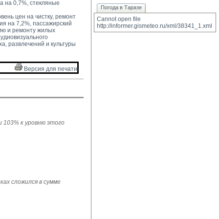
а на 0,7%, стекляные
Погода в Таразе
ень цен на чистку, ремонт 
Cannot open file 
ия на 7,2%, пассажирский
http://informer.gismeteo.ru/xml/38341_1.xml
ию и ремонту жилых
аудиовизуального
ха, развлечений и культуры
Версия для печати 
ли 103% к уровню этого
ках сложился в сумме