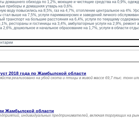
ты домашнего обихода по 1,2%, моющие и чистящие средства на 0,9%, одежд
вые приборы и домашняя утварь на 0,6%.
ую воду повысились на 8,5%, газ на 4,7%, отопление центральное на 4%. Уров
ы стал выше на 7,5%, услуги парикмахерских и заведений личного обслуживан
й транспорт на большие расстояния на 6,4%, услуги по текущему содержан
,1%, рестораны и гостиницы на 3,4%, амбулаторные услуги на 2,9%, ремонт 
а 2,6%, дошкольное и начальное образование на 1,7%, услуги в области отды
нтарии 
густ 2018 года по Жамбылской области
зяйств реализовано на убой скота и птицы в живой массе 69,7 тыс. тонн и
вли Жамбылской области
едприятий, индивидуальных предпринимателей, включая торгующих на рын