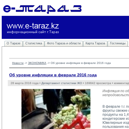
О Таразе
Статистика
Фото Тараза и области
Карта Тараза
Гостиницы
Новости
-> 
ЭКОНОМИКА
-> 
Об уровне инфляции в феврале 2016 года
Об уровне инфляции в феврале 2016 года
28 марта 2016 года •
Департамент статистики ЖО
• 169842 просмотра • комментар
Инфляция по об
непродовольств
В феврале т.г.
фрукты свежие н
продукты на 1,4
кондитерские и
Ювелирные изде
пользования на