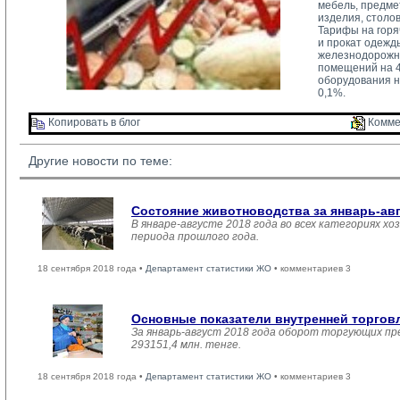
мебель, предме
изделия, столо
Тарифы на горяч
и прокат одежд
железнодорожны
помещений на 4
оборудования н
0,1%.
Копировать в блог 
Комме
Другие новости по теме:
Состояние животноводства за январь-ав
В январе-августе 2018 года во всех категориях хо
периода прошлого года.
18 сентября 2018 года •
Департамент статистики ЖО
• комментариев 3
Основные показатели внутренней торго
За январь-август 2018 года оборот торгующих пр
293151,4 млн. тенге.
18 сентября 2018 года •
Департамент статистики ЖО
• комментариев 3