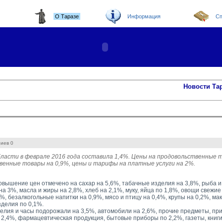
О Таразе
Информация
Сп
Новости Та
иев 0
ласти в феврале 2016 года составила 1,4%. Цены на продовольственные т
енные товары на 0,9%, цены и тарифы на платные услуги на 2%.
 повышение цен отмечено на сахар на 5,6%, табачные изделия на 3,8%, рыба 
а 3%, масла и жиры на 2,8%, хлеб на 2,1%, муку, яйца по 1,8%, овощи свежи
%, безалкогольные напитки на 0,9%, мясо и птицу на 0,4%, крупы на 0,2%, м
зделия по 0,1%.
лия и часы подорожали на 3,5%, автомобили на 2,6%, прочие предметы, при
 2,4%, фармацевтическая продукция, бытовые приборы по 2,2%, газеты, книги