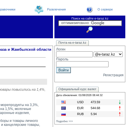
равочники
Развлечения
О сервере
Поиск на сайте e-taraz.kz
Новости
Новости e-taraz
Телефоный справочник
Видеоконференция
Почта на e-taraz.kz
Погода в Таразе
Замечания и предложения
Чат
Организации
Форум
Курсы валют
Web
раза и Жамбылской области
Логин
Пароль
Регистрация
Официальный курс валют
овары повысились на 1,4%,
Дата обновления: 01/08/2026 08:44:32
USD
473.59
и морепродукты на 3,3%,
EUR
544.68
е на 1,5%, молочные
акаронные изделия,
RUB
5.94
боры и товары личного 
Подробно >>>
 и канцелярские товары,