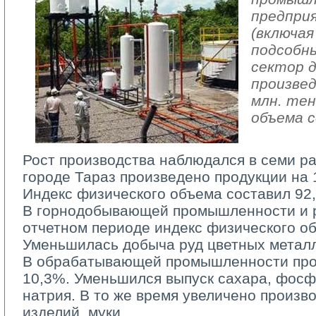
предпри
(включая
подсобн
сектор 
произвед
млн. тен
объема 
Рост производства наблюдался в семи ра
городе Тараз произведено продукции на 
Индекс физического объема составил 92
В горнодобывающей промышленности и ра
отчетном периоде индекс физического о
Уменьшилась добыча руд цветных метал
В обрабатывающей промышленности прои
10,3%. Уменьшился выпуск сахара, фос
натрия. В то же время увеличено произв
изделий, муки.