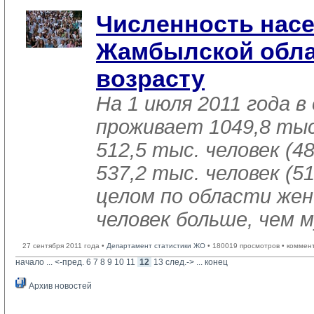
Численность нас
Жамбылской обла
возрасту
На 1 июля 2011 года в
проживает 1049,8 тыс.
512,5 тыс. человек (48
537,2 тыс. человек (5
целом по области жен
человек больше, чем 
27 сентября 2011 года •
Департамент статистики ЖО
• 180019 просмотров • коммен
начало
... 
<-пред.
6
7
8
9
10
11
12
13
след.->
... 
конец
Архив новостей