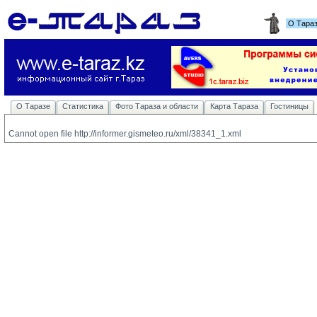
О Тара
О Таразе
Статистика
Фото Тараза и области
Карта Тараза
Гостиницы
Cannot open file http://informer.gismeteo.ru/xml/38341_1.xml