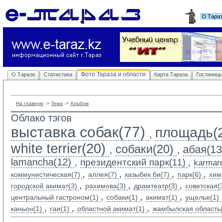
О Тара
Фото Тараза и области
О Таразе
Статистика
Карта Тараза
Гостиниц
На главную
-> 
Тема
-> 
Альбом
Облако тэгов
выставка собак(77)
площадь(
,
white terrier(20)
собаки(20)
абая(13
,
,
lamancha(12)
,
,
президентский парк(11)
karmarn
,
,
,
,
коммунистическая(7)
аллея(7)
казыбек би(7)
парк(6)
хим
,
,
,
городской акимат(3)
рахимова(3)
драмтеатр(3)
советская(
,
,
,
центральный гастроном(1)
собаки(1)
акимат(1)
ущелье(1)
,
,
,
каньон(1)
гаи(1)
областной акимат(1)
жамбылская область