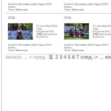
Альбом:
Выставки собак Тараз 2012
Альбом:
Выставки собак Тараз 2012
Осень
Осень
Тема:
Животные
Тема:
Животные
3720
3716
21 сентября 2012
21 сентября 2
года
года
Богданов М.М. 
Богданов М.М. 
1086
просмотров
1099
просмотр
0
рейтинг 
0
рейтинг 
Альбом:
Выставки собак Тараз 2012
Альбом:
Выставки собак Тараз 2012
Осень
Осень
Тема:
Животные
Тема:
Животные
начало
... 
<-пред.
1
2
3
4
5
6
7
след.->
... 
ко