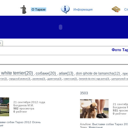
О Таразе
Информация
Сп
ы
Фото Та
white terrier(20)
собаки(20)
абая(13)
,
,
,
don qihote de lamancha(12)
,
пре
,
,
,
,
,
,
rrier(3)
городской акимат(3)
рахимова(3)
драмтеатр(3)
советская(3)
leonardo da vinci rags puma(3)
центральный га
3503
21 сентября 2012 года
21 сентябр
Богданов М.М. 
Богданов М
982
просмотра
931
просм
0
рейтинг 
0
рейтинг 
авки собак Тараз 2012 Осень
Альбом:
Выставки собак Тараз 20
ые
Тема:
Животные