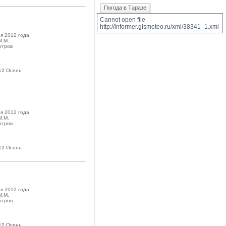
Погода в Таразе
Cannot open file 
http://informer.gismeteo.ru/xml/38341_1.xml
я 2012 года
.М. 
отров
12 Осень
я 2012 года
.М. 
отров
12 Осень
я 2012 года
.М. 
отров
12 Осень