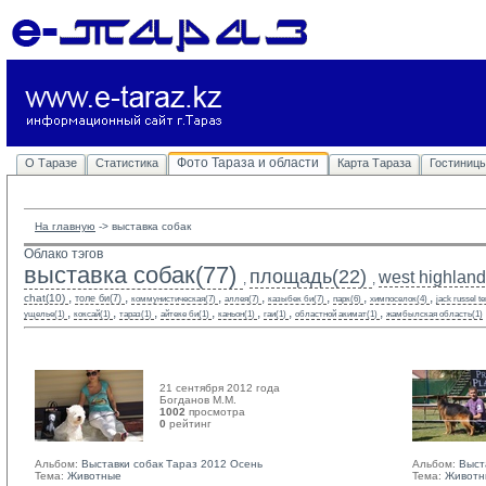
Фото Тараза и области
О Таразе
Статистика
Карта Тараза
Гостиниц
На главную
-> 
выставка собак
Облако тэгов
выставка собак(77)
площадь(22)
west highland 
,
,
,
,
,
,
,
,
,
chat(10)
толе би(7)
коммунистическая(7)
аллея(7)
казыбек би(7)
парк(6)
химпоселок(4)
jack russel te
,
,
,
,
,
,
,
ущелье(1)
коксай(1)
тараз(1)
айтеке би(1)
каньон(1)
гаи(1)
областной акимат(1)
жамбылская область(1)
21 сентября 2012 года
Богданов М.М. 
1002
просмотра
0
рейтинг 
Альбом:
Выставки собак Тараз 2012 Осень
Альбом:
Выст
Тема:
Животные
Тема:
Животн