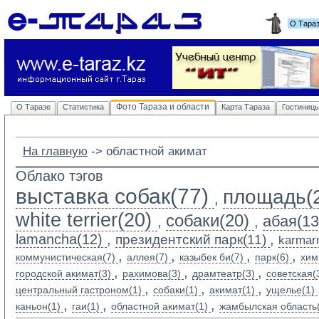
О Тара
Фото Тараза и области
О Таразе
Статистика
Карта Тараза
Гостиниц
На главную
-> 
областной акимат
Облако тэгов
выставка собак(77)
площадь(
,
white terrier(20)
собаки(20)
абая(13
,
,
lamancha(12)
,
,
президентский парк(11)
karmarn
,
,
,
,
коммунистическая(7)
аллея(7)
казыбек би(7)
парк(6)
хим
,
,
,
городской акимат(3)
рахимова(3)
драмтеатр(3)
советская(
,
,
,
центральный гастроном(1)
собаки(1)
акимат(1)
ущелье(1)
,
,
,
каньон(1)
гаи(1)
областной акимат(1)
жамбылская область