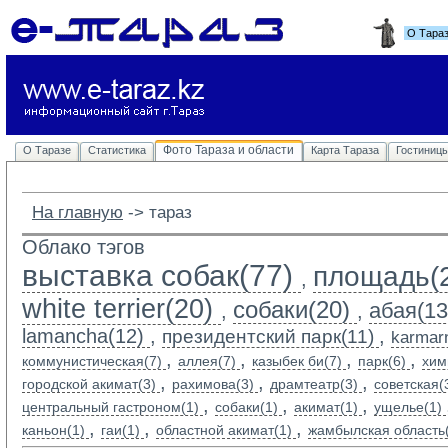
О Тара
Фото Тараза и области
О Таразе
Статистика
Карта Тараза
Гостиниц
На главную
-> 
тараз
Облако тэгов
выставка собак(77)
площадь(
,
white terrier(20)
собаки(20)
абая(13
,
,
lamancha(12)
,
,
президентский парк(11)
karmarn
,
,
,
,
коммунистическая(7)
аллея(7)
казыбек би(7)
парк(6)
хим
,
,
,
городской акимат(3)
рахимова(3)
драмтеатр(3)
советская(
,
,
,
центральный гастроном(1)
собаки(1)
акимат(1)
ущелье(1)
,
,
,
каньон(1)
гаи(1)
областной акимат(1)
жамбылская область