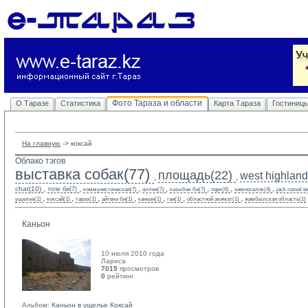
Фото Тараза и области
О Таразе
Статистика
Карта Тараза
Гостиниц
На главную
-> 
коксай
Облако тэгов
выставка собак(77)
площадь(22)
west highland 
,
,
,
,
,
,
,
,
,
chat(10)
толе би(7)
коммунистическая(7)
аллея(7)
казыбек би(7)
парк(6)
химпоселок(4)
jack russel te
,
,
,
,
,
,
,
ущелье(1)
коксай(1)
тараз(1)
айтеке би(1)
каньон(1)
гаи(1)
областной акимат(1)
жамбылская область(1)
Каньон
10 июля 2010 года
Лариса 
7015
просмотров
0
рейтинг 
Альбом:
Каньон в ущелье Коксай