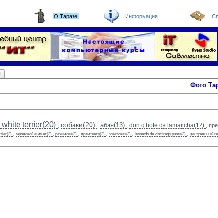
О Таразе
Информация
Сп
ы
Фото Та
white terrier(20)
собаки(20)
абая(13)
,
,
,
don qihote de lamancha(12)
,
пре
,
,
,
,
,
,
rrier(3)
городской акимат(3)
рахимова(3)
драмтеатр(3)
советская(3)
leonardo da vinci rags puma(3)
центральный га