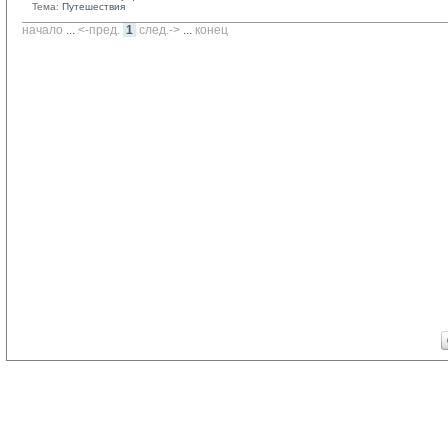
Тема:
Путешествия
начало
... 
<-пред.
1
след.->
... 
конец