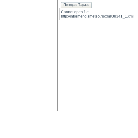
Погода в Таразе
Cannot open file 
http://informer.gismeteo.ru/xml/38341_1.xml