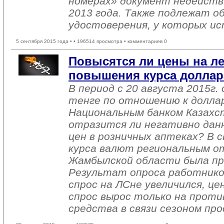
номерах» документ недейств
2013 года. Также подлежат о
удостоверения, у которых ис
5 сентября 2015 года •
• 196514 просмотра • комментариев 0
Повысятся ли цены на ле
повышения курса доллар
В период с 20 августа 2015г.
тенге по отношению к долла
Национальным банком Казахст
отразится ли негативно дан
цен в розничных аптеках? В с
курса валют региональным о
Жамбылской области была пр
Результат опроса работнико
спрос на ЛСне увеличился, це
спрос вырос только на прот
средства в связи сезоном пр