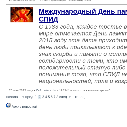
Международный День па
СПИД
С 1983 года, каждое третье в
мире отмечается День памят
2015 году эта дата приходит
день люди прикалывают к оде
знак скорби и памяти о милли
солидарности с теми, кто и
положительный статус либо у
понимания того, что СПИД не
национальностей, пола и воз
20 мая 2015 года •
Сайт e-taraz.kz
• 198344 просмотра • комментариев 0
начало
... 
<-пред.
1
2
3
4
5
6
7
8
след.->
... 
конец
Архив новостей