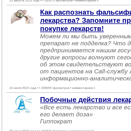
25 августа 2015 года •
• 183575 просмотров • комментариев 0
Как распознать фальси
лекарства? Запомните п
покупке лекарств!
Можем ли мы быть уверенны
препарат не подделка? Что д
предпринимается нашим гос
другие вопросы волнуют сего
об этом свидетельствуют в
от пациентов на Call-службу
информационно-аналитическо
24 июля 2015 года •
• 208005 просмотров • комментариев 1
Побочные действия лека
«Все есть лекарство и все ес
его делает доза»
Гиппократ
25 июня 2015 года •
• 191622 просмотра • комментариев 0