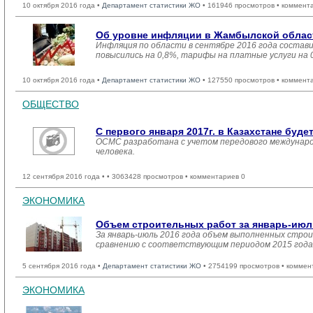
10 октября 2016 года •
Департамент статистики ЖО
• 161946 просмотров • коммент
Об уровне инфляции в Жамбылской област
Инфляция по области в сентябре 2016 года состав
повысились на 0,8%, тарифы на платные услуги на 
10 октября 2016 года •
Департамент статистики ЖО
• 127550 просмотров • коммент
ОБЩЕСТВО
С первого января 2017г. в Казахстане буд
ОСМС разработана с учетом передового междунаро
человека.
12 сентября 2016 года •
• 3063428 просмотров • комментариев 0
ЭКОНОМИКА
Объем строительных работ за январь-июл
За январь-июль 2016 года объем выполненных строит
сравнению с соответствующим периодом 2015 года 
5 сентября 2016 года •
Департамент статистики ЖО
• 2754199 просмотров • коммен
ЭКОНОМИКА