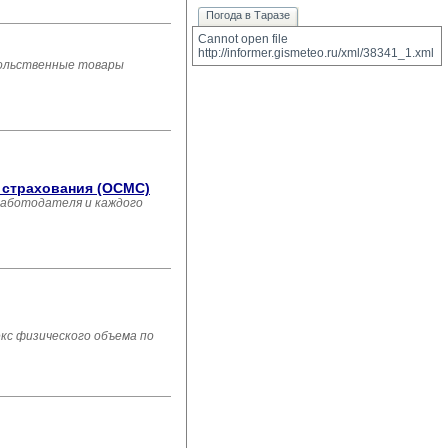
Погода в Таразе
Cannot open file 
http://informer.gismeteo.ru/xml/38341_1.xml
вольственные товары
о страхования (ОСМС)
работодателя и каждого
екс физического объема по