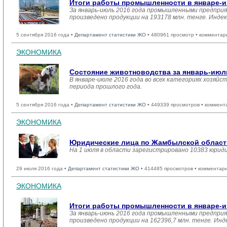
Итоги работы промышленности в январе-и
За январь-июль 2016 года промышленными предприя
произведено продукции на 193178 млн. тенге. Инде
5 сентября 2016 года •
Департамент статистики ЖО
• 480961 просмотр • комментар
ЭКОНОМИКА
Состояние животноводства за январь-июль
В январе-июле 2016 года во всех категориях хозяйс
периода прошлого года.
5 сентября 2016 года •
Департамент статистики ЖО
• 449339 просмотров • коммент
ЭКОНОМИКА
Юридические лица по Жамбылской области 
На 1 июля в области зарегистрировано 10383 юрид
29 июля 2016 года •
Департамент статистики ЖО
• 414485 просмотров • комментар
ЭКОНОМИКА
Итоги работы промышленности в январе-и
За январь-июнь 2016 года промышленными предприя
произведено продукции на 162396,7 млн. тенге. Инд