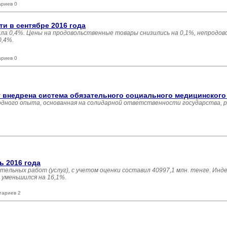
ариев 0
и в сентябре 2016 года
ила 0,4%. Цены на продовольственные товары снизились на 0,1%, непродо
0,4%.
ариев 0
ет внедрена система обязательного социального медицинског
дного опыта, основанная на солидарной ответственности государства, 
ь 2016 года
ельных работ (услуг), с учетом оценки составил 40997,1 млн. тенге. Инд
уменьшился на 16,1%.
тариев 2