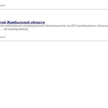
иев 0
ятий Жамбылской области
кое наблюдение инновационной деятельности на 852 предприятии области
 – 98 предприятий).
иев 0