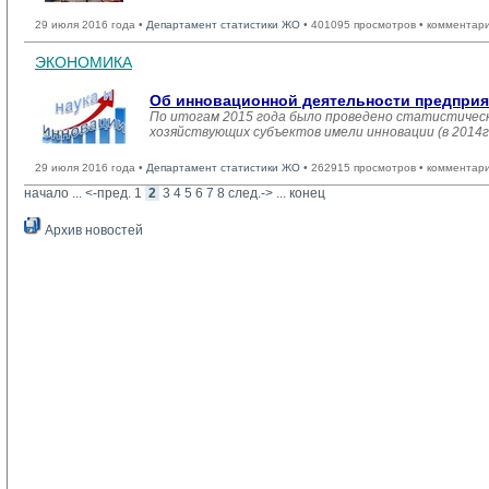
29 июля 2016 года •
Департамент статистики ЖО
• 401095 просмотров • комментар
ЭКОНОМИКА
Об инновационной деятельности предпри
По итогам 2015 года было проведено статистичес
хозяйствующих субъектов имели инновации (в 2014г.
29 июля 2016 года •
Департамент статистики ЖО
• 262915 просмотров • комментар
начало
... 
<-пред.
1
2
3
4
5
6
7
8
след.->
... 
конец
Архив новостей