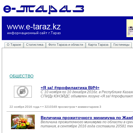
О Таразе
Статистика
Фото Тараза и области
Карта Тараза
Гостиницы
ОБЩЕСТВО
«Я за! #профилактика ВИЧ»
С 10 ноября по 10 декабря 2016г. в Республике Ка
СПИДу ЮНЭЙДС объявлен лозунг «Я за! #профилак
22 ноября 2016 года •
• 3210349 просмотров • комментариев 3
Величина прожиточного минимума по Жамб
Величина прожиточного минимума по области в сре
питания, в сентябре 2016 года составила 20581 тен