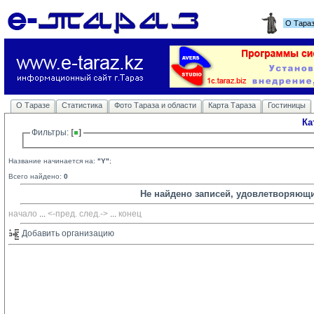
О Тара
О Таразе
Статистика
Фото Тараза и области
Карта Тараза
Гостиницы
Ка
Фильтры: 
Название начинается на:
"Y"
;
Всего найдено:
0
Не найдено записей, удовлетворяющ
начало
... 
<-пред.
след.->
... 
конец
Добавить организацию 