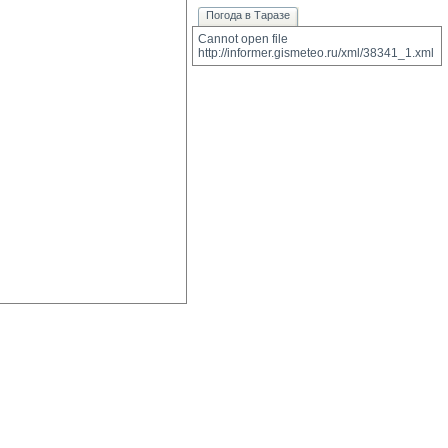
Погода в Таразе
Cannot open file 
http://informer.gismeteo.ru/xml/38341_1.xml