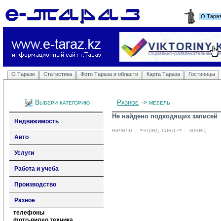
О Тара
О Таразе
Статистика
Фото Тараза и области
Карта Тараза
Гостиницы
Выбери категорию
Разное
-> мебель
Не найдено подходящих записей
Недвижимость
начало
... 
<-пред.
след.->
... 
конец
Авто
Услуги
Работа и учеба
Производство
Разное
телефоны
фото-видео техника