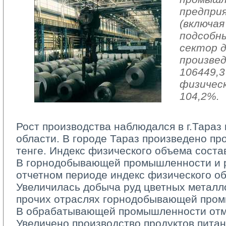
предпри
(включая
подсобн
сектор 
произвед
106449,3
физичес
104,2%.
Рост производства наблюдался в г.Тараз
области. В городе Тараз произведено пр
тенге. Индекс физического объема соста
В горнодобывающей промышленности и ра
отчетном периоде индекс физического о
Увеличилась добыча руд цветных металло
прочих отраслях горнодобывающей про
В обрабатывающей промышленности отмеч
Увеличено производство продуктов питан