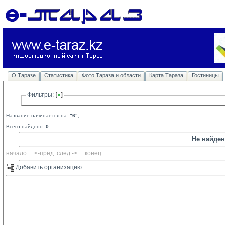
О Таразе
Статистика
Фото Тараза и области
Карта Тараза
Гостиницы
Фильтры: 
Название начинается на:
"6"
;
Всего найдено:
0
Не найде
начало
... 
<-пред.
след.->
... 
конец
Добавить организацию 