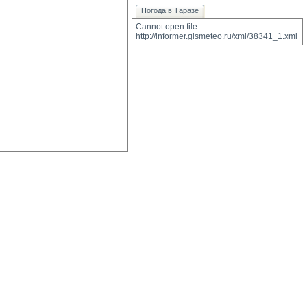
Погода в Таразе
Cannot open file 
http://informer.gismeteo.ru/xml/38341_1.xml