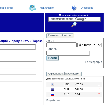
равочники
Развлечения
О сервере
Поиск на сайте e-taraz.kz
Организации
Новости
Телефоный справочник
Видеоконференция
Новости e-taraz
Почта на e-taraz.kz
Погода в Таразе
Замечания и предложения
Чат
Форум
Курсы валют
We
заций и предприятий Тараза
Логин
Пароль
Регистрация
Официальный курс валют
Дата обновления: 01/08/2026 08:44:32
USD
473.59
EUR
544.68
RUB
5.94
Подробно >>>