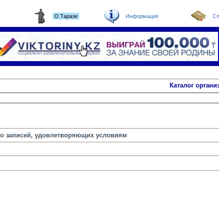
О Таразе
Информация
Сп
Каталог органи
но записей, удовлетворяющих условиям