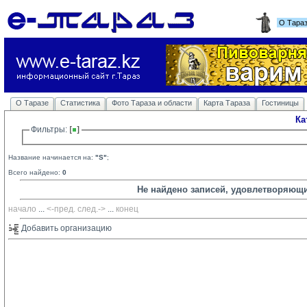
О Тара
О Таразе
Статистика
Фото Тараза и области
Карта Тараза
Гостиницы
Ка
Фильтры: 
Название начинается на:
"S"
;
Всего найдено:
0
Не найдено записей, удовлетворяющ
начало
... 
<-пред.
след.->
... 
конец
Добавить организацию 