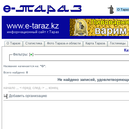
О Тара
О Таразе
Статистика
Фото Тараза и области
Карта Тараза
Гостиницы
Ка
Фильтры: 
Название начинается на:
"G"
;
Всего найдено:
0
Не найдено записей, удовлетворяющ
начало
... 
<-пред.
след.->
... 
конец
Добавить организацию 