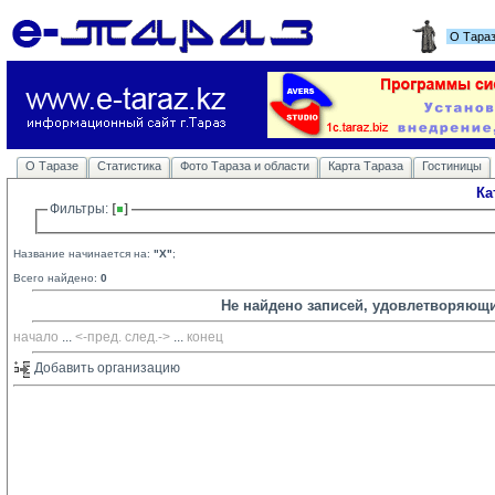
О Тара
О Таразе
Статистика
Фото Тараза и области
Карта Тараза
Гостиницы
Ка
Фильтры: 
Название начинается на:
"X"
;
Всего найдено:
0
Не найдено записей, удовлетворяющ
начало
... 
<-пред.
след.->
... 
конец
Добавить организацию 