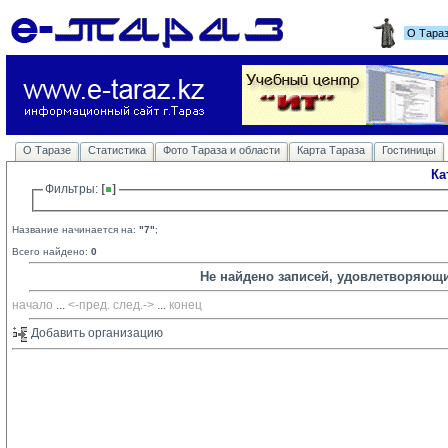
О Тара
О Таразе
Статистика
Фото Тараза и области
Карта Тараза
Гостиницы
Ка
Фильтры: 
Название начинается на:
"7"
;
Всего найдено:
0
Не найдено записей, удовлетворяющ
начало
... 
<-пред.
след.->
... 
конец
Добавить организацию 