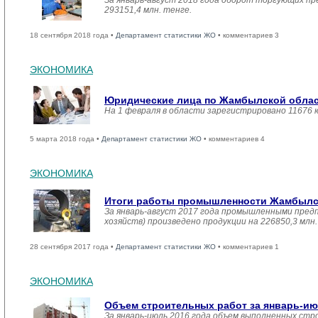
За январь-август 2018 года оборот торгующих пр
293151,4 млн. тенге.
18 сентября 2018 года •
Департамент статистики ЖО
• комментариев 3
ЭКОНОМИКА
Юридические лица по Жамбылской област
На 1 февраля в области зарегистрировано 11676 
5 марта 2018 года •
Департамент статистики ЖО
• комментариев 4
ЭКОНОМИКА
Итоги работы промышленности Жамбылско
За январь-август 2017 года промышленными пред
хозяйств) произведено продукции на 226850,3 мл
28 сентября 2017 года •
Департамент статистики ЖО
• комментариев 1
ЭКОНОМИКА
Объем строительных работ за январь-ию
За январь-июль 2016 года объем выполненных стро