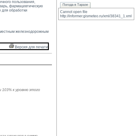
ичного пользования,
Погода в Таразе
варь, фармацевтическую
е для обработки
Cannot open file 
http://informer.gismeteo.ru/xml/38341_1.xml
 местным железнодорожным 
Версия для печати 
ли 103% к уровню этого