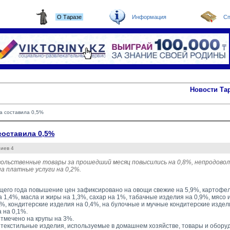
О Таразе
Информация
Сп
Новости Та
а составила 0,5%
составила 0,5%
иев 4
вольственные товары за прошедший месяц повысились на 0,8%, непродово
а платные услуги на 0,2%.
щего года повышение цен зафиксировано на овощи свежие на 5,9%, картофел
а 1,4%, масла и жиры на 1,3%, сахар на 1%, табачные изделия на 0,9%, мясо 
5%, кондитерские изделия на 0,4%, на булочные и мучные кондитерские издел
 на 0,1%.
тмечено на крупы на 3%.
 текстильные изделия, используемые в домашнем хозяйстве, товары и оборудо