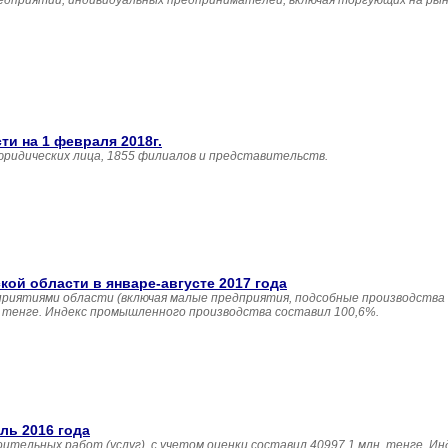
едприятий, индивидуальных предпринимателей, включая торгующих на рын
и на 1 февраля 2018г.
юридических лица, 1855 филиалов и представительств.
й области в январе-августе 2017 года
приятиями области (включая малые предприятия, подсобные производства
н. тенге. Индекс промышленного производства составил 100,6%.
ль 2016 года
ительных работ (услуг), с учетом оценки составил 40997,1 млн. тенге. И