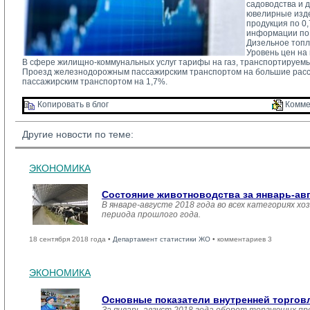
садоводства и 
ювелирные изде
продукция по 0
информации по 
Дизельное топл
Уровень цен на
В сфере жилищно-коммунальных услуг тарифы на газ, транспортируемы
Проезд железнодорожным пассажирским транспортом на большие расс
пассажирским транспортом на 1,7%.
Копировать в блог 
Комме
Другие новости по теме:
ЭКОНОМИКА
Состояние животноводства за январь-ав
В январе-августе 2018 года во всех категориях хо
периода прошлого года.
18 сентября 2018 года •
Департамент статистики ЖО
• комментариев 3
ЭКОНОМИКА
Основные показатели внутренней торго