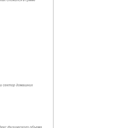
ках сложился в сумме
 и сектор домашних
ндекс физического объема