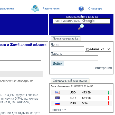
равочники
Развлечения
О сервере
Поиск на сайте e-taraz.kz
Новости
Новости e-taraz
Телефоный справочник
Видеоконференция
Почта на e-taraz.kz
Погода в Таразе
Замечания и предложения
Чат
Организации
Форум
Курсы валют
Web
раза и Жамбылской области
Логин
Пароль
Регистрация
Официальный курс валют
льственные товары на
Дата обновления: 01/08/2026 08:44:32
USD
473.59
ь на 4,1%, фрукты свежие
EUR
544.68
и птицу на 0,7%, молочные
ия на 0,3%, колбасы,
RUB
5.94
Подробно >>>
вание для отдыха, спорта, 