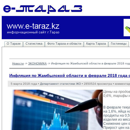
О Таразе
Статистика
Фото Тараза и области
Карта Тараза
Гостиницы
Новости
-> 
ЭКОНОМИКА
-> 
Инфляция по Жамбылской области в феврале 2018 год
Инфляция по Жамбылской области в феврале 2018 года 
5 марта 2018 года •
Департамент статистики ЖО
• 2850524 просмотра • комментар
Цены на продо
0,6%, тарифы н
В феврале теку
на 1,6%, яйца н
продукты на 0,
изделия из мяса
Снижение цен о
Прирост цен на