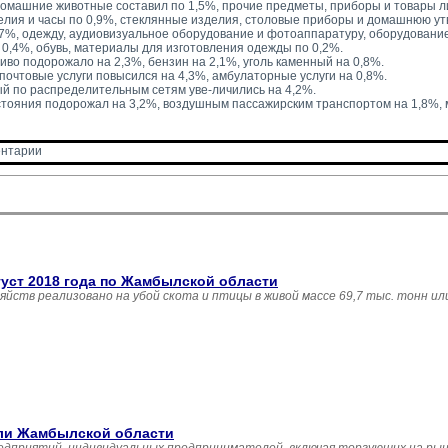
домашние животные составил по 1,5%, прочие предметы, приборы и товары л
лия и часы по 0,9%, стеклянные изделия, столовые приборы и домашнюю ут
,7%, одежду, аудиовизуальное оборудование и фотоаппаратуру, оборудовани
0,4%, обувь, материалы для изготовления одежды по 0,2%.
иво подорожало на 2,3%, бензин на 2,1%, уголь каменный на 0,8%.
 почтовые услуги повысился на 4,3%, амбулаторные услуги на 0,8%.
й по распределительным сетям уве-личились на 4,2%.
тояния подорожал на 3,2%, воздушным пассажирским транспортом на 1,8%,
нтарии 
густ 2018 года по Жамбылской области
зяйств реализовано на убой скота и птицы в живой массе 69,7 тыс. тонн и
вли Жамбылской области