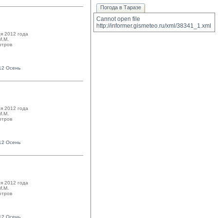
Погода в Таразе
Cannot open file 
http://informer.gismeteo.ru/xml/38341_1.xml
я 2012 года
.М. 
отров
12 Осень
я 2012 года
.М. 
отров
12 Осень
я 2012 года
.М. 
отров
12 Осень