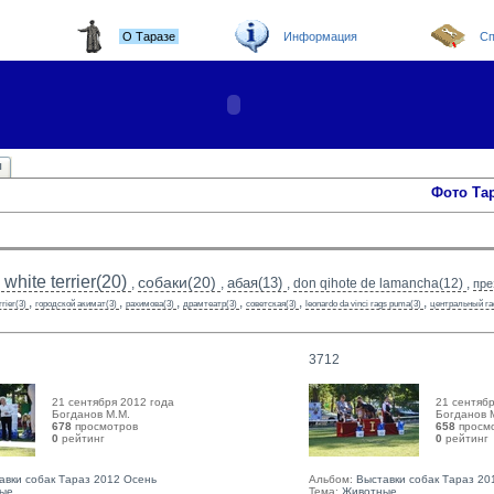
О Таразе
Информация
Сп
ы
Фото Та
white terrier(20)
собаки(20)
абая(13)
,
,
,
don qihote de lamancha(12)
,
пре
,
,
,
,
,
,
rrier(3)
городской акимат(3)
рахимова(3)
драмтеатр(3)
советская(3)
leonardo da vinci rags puma(3)
центральный га
3712
21 сентября 2012 года
21 сентябр
Богданов М.М. 
Богданов М
678
просмотров
658
просм
0
рейтинг 
0
рейтинг 
авки собак Тараз 2012 Осень
Альбом:
Выставки собак Тараз 20
ые
Тема:
Животные