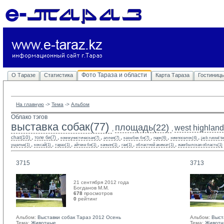
Фото Тараза и области
О Таразе
Статистика
Карта Тараза
Гостиниц
На главную
-> 
Тема
-> 
Альбом
Облако тэгов
выставка собак(77)
площадь(22)
west highland 
,
,
,
,
,
,
,
,
,
chat(10)
толе би(7)
коммунистическая(7)
аллея(7)
казыбек би(7)
парк(6)
химпоселок(4)
jack russel te
,
,
,
,
,
,
,
ущелье(1)
коксай(1)
тараз(1)
айтеке би(1)
каньон(1)
гаи(1)
областной акимат(1)
жамбылская область(1)
3715
3713
21 сентября 2012 года
Богданов М.М. 
678
просмотров
0
рейтинг 
Альбом:
Выставки собак Тараз 2012 Осень
Альбом:
Выст
Тема:
Животные
Тема:
Животн