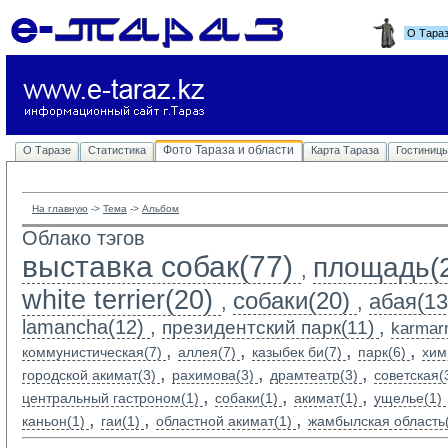
О Тара
Фото Тараза и области
О Таразе
Статистика
Карта Тараза
Гостиниц
На главную
-> 
Тема
-> 
Альбом
Облако тэгов
выставка собак(77)
площадь(
,
white terrier(20)
собаки(20)
абая(13
,
,
lamancha(12)
,
,
президентский парк(11)
karmarn
,
,
,
,
коммунистическая(7)
аллея(7)
казыбек би(7)
парк(6)
хим
,
,
,
городской акимат(3)
рахимова(3)
драмтеатр(3)
советская(
,
,
,
центральный гастроном(1)
собаки(1)
акимат(1)
ущелье(1)
,
,
,
каньон(1)
гаи(1)
областной акимат(1)
жамбылская область