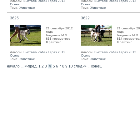
Альбом:
Выставки собак Тараз 2012
Альбом:
Выставки собак Тараз 2012
Осень
Осень
Тема:
Животные
Тема:
Животные
3625
3622
21 сентября 2012
21 сентября 2
года
года
Богданов М.М. 
Богданов М.М. 
638
просмотров
614
просмотра
0
рейтинг 
0
рейтинг 
Альбом:
Выставки собак Тараз 2012
Альбом:
Выставки собак Тараз 2012
Осень
Осень
Тема:
Животные
Тема:
Животные
начало
... 
<-пред.
1
2
3
4
5
6
7
8
9
10
след.->
... 
конец