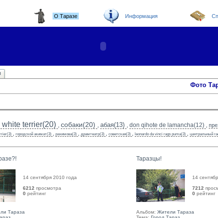
О Таразе
Информация
Сп
ы
Фото Та
white terrier(20)
собаки(20)
абая(13)
,
,
,
don qihote de lamancha(12)
,
пре
,
,
,
,
,
,
rrier(3)
городской акимат(3)
рахимова(3)
драмтеатр(3)
советская(3)
leonardo da vinci rags puma(3)
центральный га
разе?!
Таразцы!
14 сентября 2010 года
14 сентябр
6212
просмотра
7212
прос
0
рейтинг 
0
рейтинг 
ли Тараза
Альбом:
Жители Тараза
Тараз
Тема:
Город Тараз