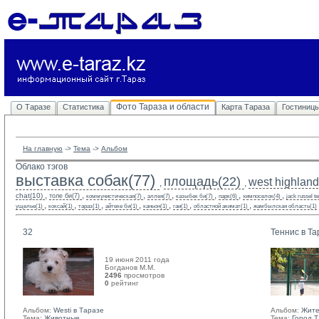
Фото Тараза и области
О Таразе
Статистика
Карта Тараза
Гостиниц
На главную
-> 
Тема
-> 
Альбом
Облако тэгов
выставка собак(77)
площадь(22)
west highland 
,
,
,
,
,
,
,
,
,
chat(10)
толе би(7)
коммунистическая(7)
аллея(7)
казыбек би(7)
парк(6)
химпоселок(4)
jack russel te
,
,
,
,
,
,
,
ущелье(1)
коксай(1)
тараз(1)
айтеке би(1)
каньон(1)
гаи(1)
областной акимат(1)
жамбылская область(1)
32
Теннис в Та
19 июня 2011 года
Богданов М.М. 
2496
просмотров
0
рейтинг 
Альбом:
Westi в Таразе
Альбом:
Жите
Тема:
Животные
Тема:
Город 