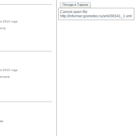
Погода в Таразе
Cannot open file 
http://informer.gismeteo.ru/xml/38341_1.xml
я 2010 года
мотр
я 2010 года
мотров
ода