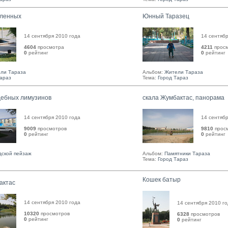
бленных
Юнный Таразец
14 сентября 2010 года
14 сентябр
4604
просмотра
4211
прос
0
рейтинг 
0
рейтинг 
ли Тараза
Альбом:
Жители Тараза
Тараз
Тема:
Город Тараз
дебных лимузинов
скала Жумбактас, панорама
14 сентября 2010 года
14 сентябр
9009
просмотров
9810
прос
0
рейтинг 
0
рейтинг 
дской пейзаж
Альбом:
Памятники Тараза
Тема:
Город Тараз
Кошек батыр
актас
14 сентября 2010 года
14 сентября 2010 г
10320
просмотров
6328
просмотров
0
рейтинг 
0
рейтинг 