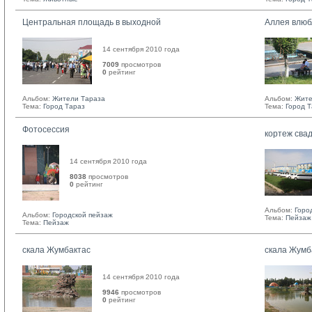
Центральная площадь в выходной
Аллея влю
14 сентября 2010 года
7009
просмотров
0
рейтинг 
Альбом:
Жители Тараза
Альбом:
Жите
Тема:
Город Тараз
Тема:
Город 
Фотосессия
кортеж сва
14 сентября 2010 года
8038
просмотров
0
рейтинг 
Альбом:
Горо
Альбом:
Городской пейзаж
Тема:
Пейзаж
Тема:
Пейзаж
скала Жумбактас
скала Жумб
14 сентября 2010 года
9946
просмотров
0
рейтинг 